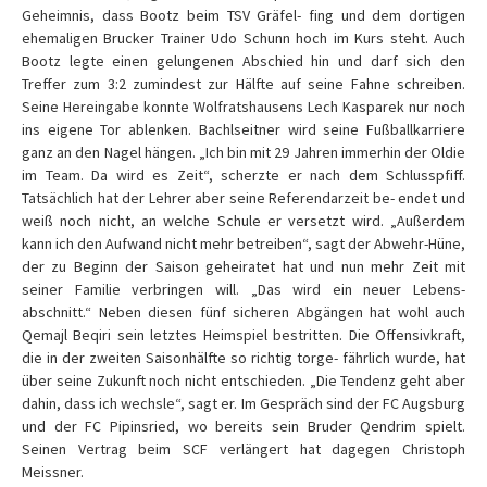
Geheimnis, dass Bootz beim TSV Gräfel- fing und dem dortigen
ehemaligen Brucker Trainer Udo Schunn hoch im Kurs steht. Auch
Bootz legte einen gelungenen Abschied hin und darf sich den
Treffer zum 3:2 zumindest zur Hälfte auf seine Fahne schreiben.
Seine Hereingabe konnte Wolfratshausens Lech Kasparek nur noch
ins eigene Tor ablenken. Bachlseitner wird seine Fußballkarriere
ganz an den Nagel hängen. „Ich bin mit 29 Jahren immerhin der Oldie
im Team. Da wird es Zeit“, scherzte er nach dem Schlusspfiff.
Tatsächlich hat der Lehrer aber seine Referendarzeit be- endet und
weiß noch nicht, an welche Schule er versetzt wird. „Außerdem
kann ich den Aufwand nicht mehr betreiben“, sagt der Abwehr-Hüne,
der zu Beginn der Saison geheiratet hat und nun mehr Zeit mit
seiner Familie verbringen will. „Das wird ein neuer Lebens-
abschnitt.“ Neben diesen fünf sicheren Abgängen hat wohl auch
Qemajl Beqiri sein letztes Heimspiel bestritten. Die Offensivkraft,
die in der zweiten Saisonhälfte so richtig torge- fährlich wurde, hat
über seine Zukunft noch nicht entschieden. „Die Tendenz geht aber
dahin, dass ich wechsle“, sagt er. Im Gespräch sind der FC Augsburg
und der FC Pipinsried, wo bereits sein Bruder Qendrim spielt.
Seinen Vertrag beim SCF verlängert hat dagegen Christoph
Meissner.