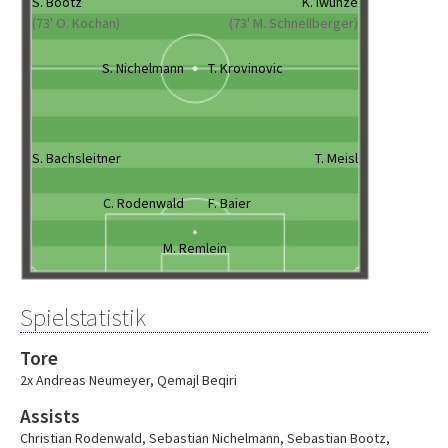
S. Bootz
K. Iwunze
(73' O. Kochan)
(73' M. Schnellberger)
S. Nichelmann
T. Krovinovic
S. Bachsleitner
T. Meisl
C. Rodenwald
F. Baier
M. Remlein
Spielstatistik
Tore
2x Andreas Neumeyer
,
Qemajl Beqiri
Assists
Christian Rodenwald
,
Sebastian Nichelmann
,
Sebastian Bootz
,