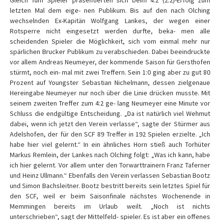
Gleich fünf Spieler präsentierten sich beim 4:2 (2:2)-Erfolg zum
letzten Mal dem eige- nen Publikum. Bis auf den nach Olching
wechselnden Ex-Kapitän Wolfgang Lankes, der wegen einer
Rotsperre nicht eingesetzt werden durfte, beka- men alle
scheidenden Spieler die Möglichkeit, sich vom einmal mehr nur
spärlichen Brucker Publikum zu verabschieden. Dabei beeindruckte
vor allem Andreas Neumeyer, der kommende Saison für Gersthofen
stürmt, noch ein- mal mit zwei Treffern. Sein 1:0 ging aber zu gut 80
Prozent auf Youngster Sebastian Nichelmann, dessen zielgenaue
Hereingabe Neumeyer nur noch über die Linie drücken musste. Mit
seinem zweiten Treffer zum 4:2 ge- lang Neumeyer eine Minute vor
Schluss die endgültige Entscheidung. „Da ist natürlich viel Wehmut
dabei, wenn ich jetzt den Verein verlasse“, sagte der Stürmer aus
Adelshofen, der für den SCF 89 Treffer in 192 Spielen erzielte. „Ich
habe hier viel gelernt.“ In ein ähnliches Horn stieß auch Torhüter
Markus Remlein, der Lankes nach Olching folgt: „Was ich kann, habe
ich hier gelernt. Vor allem unter den Torwarttrainern Franz Taferner
und Heinz Ullmann.“ Ebenfalls den Verein verlassen Sebastian Bootz
und Simon Bachsleitner. Bootz bestritt bereits sein letztes Spiel für
den SCF, weil er beim Saisonfinale nächstes Wochenende in
Memmingen bereits im Urlaub weilt. „Noch ist nichts
unterschrieben“, sagt der Mittelfeld- spieler. Es ist aber ein offenes