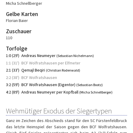
Micha Schnellberger
Gelbe Karten
Florian Baier
Zuschauer
110
Torfolge
1:0 (29')
Andreas Neumeyer
(Sebastian Nichelmann)
1:1 (31')
BCF Wolfratshausen per Elfmeter
2:1 (33')
Qemajl Beqiri
(Christian Rodenwald)
2:2 (38')
BCF Wolfratshausen
3:2 (59')
BCF Wolfratshausen (Eigentor)
(Sebastian Bootz)
4:2 (89')
Andreas Neumeyer per Kopfball
(Micha Schnellberger)
Wehmütiger Exodus der Siegertypen
Ganz im Zeichen des Abschieds stand für den SC Fürstenfeldbruck
das letzte Heimspiel der Saison gegen den BCF Wolfratshausen.