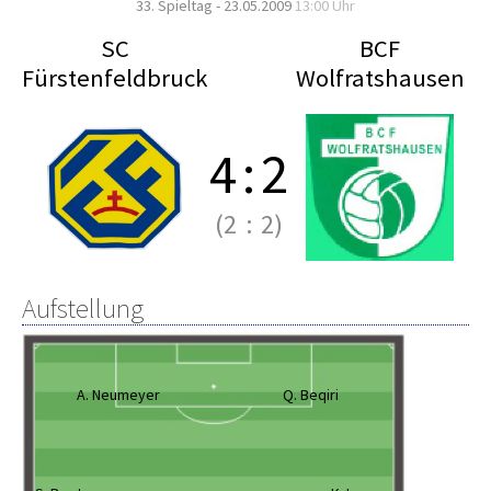
33. Spieltag - 23.05.2009
13:00 Uhr
SC
BCF
Fürstenfeldbruck
Wolfratshausen
4
:
2
(2
:
2)
Aufstellung
A. Neumeyer
Q. Beqiri