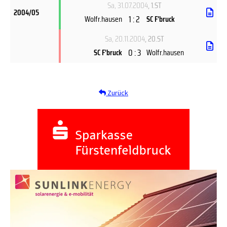
Sa, 31.07.2004
, 1.ST
2004/05
1 : 2
Wolfr.hausen
SC F'bruck
Sa, 20.11.2004
, 20.ST
0 : 3
SC F'bruck
Wolfr.hausen
Zurück