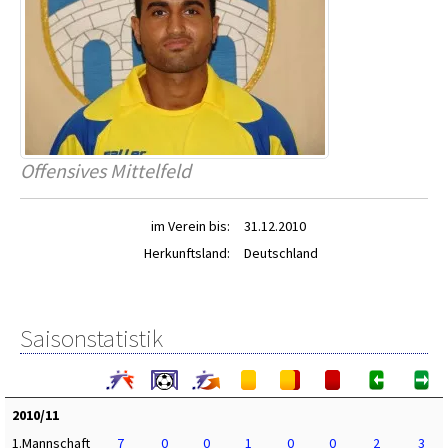
Offensives Mittelfeld
im Verein bis:
31.12.2010
Herkunftsland:
Deutschland
Saisonstatistik
2010/11
1.Mannschaft
7
0
0
1
0
0
2
3