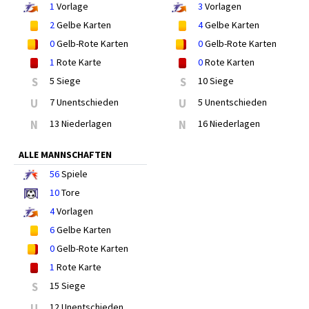
1
Vorlage
3
Vorlagen
2
Gelbe Karten
4
Gelbe Karten
0
Gelb-Rote Karten
0
Gelb-Rote Karten
1
Rote Karte
0
Rote Karten
S
5 Siege
S
10 Siege
U
7 Unentschieden
U
5 Unentschieden
N
13 Niederlagen
N
16 Niederlagen
ALLE MANNSCHAFTEN
56
Spiele
10
Tore
4
Vorlagen
6
Gelbe Karten
0
Gelb-Rote Karten
1
Rote Karte
S
15 Siege
U
12 Unentschieden