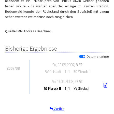
nachdem er ein Trikotzupfen von Brucks Alwin Gerber gesehen
haben wollte - da war er aber der einzige im ganzen Stadion.
Rodenwald konnte den Rückstand durch den Strafstoß mit einem
sehenswerten Weitschuss noch ausgleichen.
Quelle:
MM Andreas Daschner
Bisherige Ergebnisse
Datum anzeigen
So, 02.09.2007
, 8.ST
2007/08
1 : 1
SV Ohlstadt
SC F'bruck II
So, 13.04.2008
, 23.ST
1 : 1
SC F'bruck II
SV Ohlstadt
Zurück