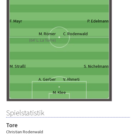
F. Mayr
P. Edelmann
M. Römer
C. Rodenwald
(64' L. La Torre)
M. Straßl
S. Nichelmann
A. Gerber
V. Ahmeti
M. Klee
Spielstatistik
Tore
Christian Rodenwald