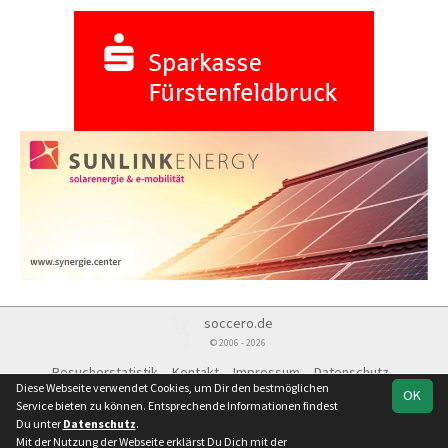
soccero.de
© 2006 - 2026
Besucherstatistik
Kontakt
Impressum
Datenschutz
Diese Webseite verwendet Cookies, um Dir den bestmöglichen
OK
Service bieten zu können. Entsprechende Informationen findest
Du unter
Datenschutz
.
Mit der Nutzung der Webseite erklärst Du Dich mit der