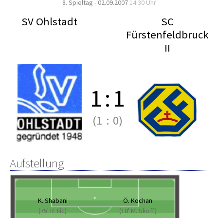
8. Spieltag - 02.09.2007
14:30 Uhr
SV Ohlstadt
SC
Fürstenfeldbruck
II
1
:
1
(1
:
0)
Aufstellung
K. Shabani
Ö. Kochan
(75' R. Ilic)
(10' M. Skoff)