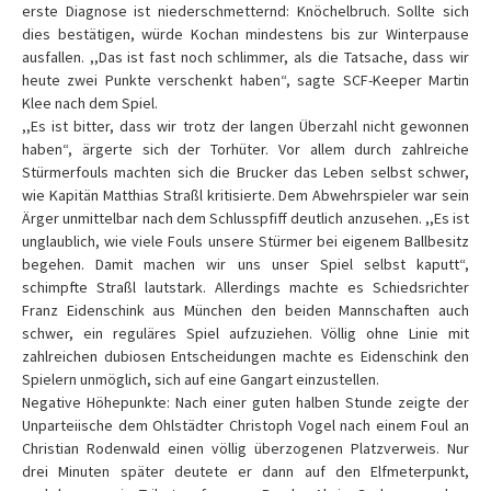
erste Diagnose ist niederschmetternd: Knöchelbruch. Sollte sich
dies bestätigen, würde Kochan mindestens bis zur Winterpause
ausfallen. ,,Das ist fast noch schlimmer, als die Tatsache, dass wir
heute zwei Punkte verschenkt haben“, sagte SCF-Keeper Martin
Klee nach dem Spiel.
,,Es ist bitter, dass wir trotz der langen Überzahl nicht gewonnen
haben“, ärgerte sich der Torhüter. Vor allem durch zahlreiche
Stürmerfouls machten sich die Brucker das Leben selbst schwer,
wie Kapitän Matthias Straßl kritisierte. Dem Abwehrspieler war sein
Ärger unmittelbar nach dem Schlusspfiff deutlich anzusehen. ,,Es ist
unglaublich, wie viele Fouls unsere Stürmer bei eigenem Ballbesitz
begehen. Damit machen wir uns unser Spiel selbst kaputt“,
schimpfte Straßl lautstark. Allerdings machte es Schiedsrichter
Franz Eidenschink aus München den beiden Mannschaften auch
schwer, ein reguläres Spiel aufzuziehen. Völlig ohne Linie mit
zahlreichen dubiosen Entscheidungen machte es Eidenschink den
Spielern unmöglich, sich auf eine Gangart einzustellen.
Negative Höhepunkte: Nach einer guten halben Stunde zeigte der
Unparteiische dem Ohlstädter Christoph Vogel nach einem Foul an
Christian Rodenwald einen völlig überzogenen Platzverweis. Nur
drei Minuten später deutete er dann auf den Elfmeterpunkt,