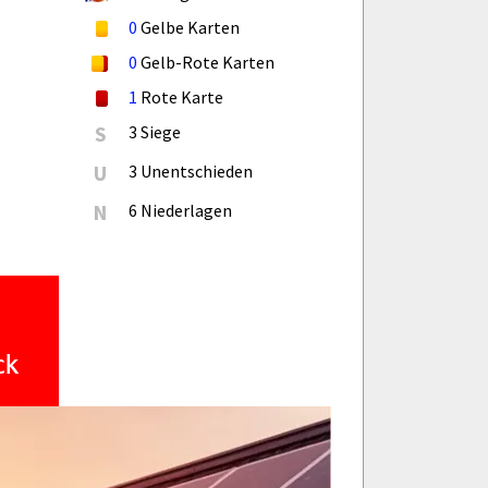
0
Gelbe Karten
0
Gelb-Rote Karten
1
Rote Karte
S
3 Siege
U
3 Unentschieden
N
6 Niederlagen