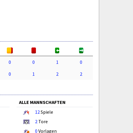
0
0
1
0
0
1
2
2
ALLE MANNSCHAFTEN
12
Spiele
2
Tore
0
Vorlagen