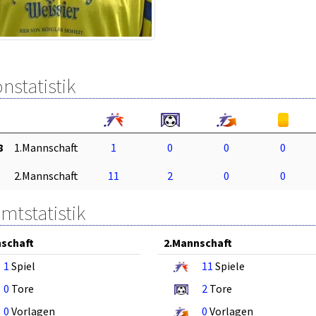
nstatistik
8
1.Mannschaft
1
0
0
0
2.Mannschaft
11
2
0
0
mtstatistik
schaft
2.Mannschaft
1
Spiel
11
Spiele
0
Tore
2
Tore
0
Vorlagen
0
Vorlagen