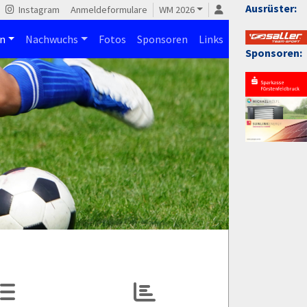
Ausrüster:
Instagram
Anmeldeformulare
WM 2026
n
Nachwuchs
Fotos
Sponsoren
Links
Sponsoren: