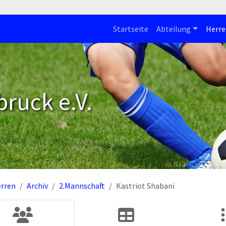
Startseite
Abteilung
Herre
bruck e.V.
rren
Archiv
2.Mannschaft
Kastriot Shabani