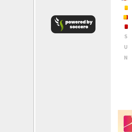
S
U
N