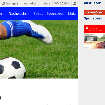
Ausrüster:
Instagram
Anmeldeformulare
WM 2026
n
Nachwuchs
Fotos
Sponsoren
Links
Sponsoren:
)