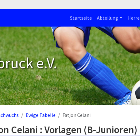
Startseite
Abteilung
Herre
bruck e.V.
achwuchs
Ewige Tabelle
Fatjon Celani
on Celani : Vorlagen (B-Junioren)