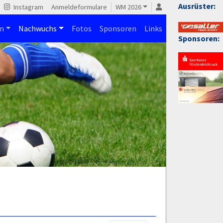
Ausrüster:
Instagram
Anmeldeformulare
WM 2026
n
Nachwuchs
Fotos
Sponsoren
Links
Sponsoren: