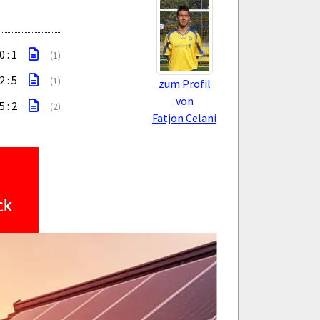
0 : 1
(1)
2 : 5
(1)
zum Profil
von
5 : 2
(2)
Fatjon Celani