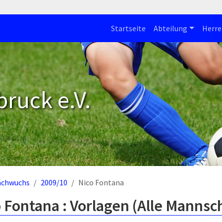
Startseite
Abteilung
Herre
bruck e.V.
achwuchs
2009/10
Nico Fontana
 Fontana : Vorlagen (Alle Mannsc