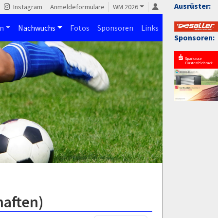
Ausrüster:
Instagram
Anmeldeformulare
WM 2026
n
Nachwuchs
Fotos
Sponsoren
Links
Sponsoren:
haften)