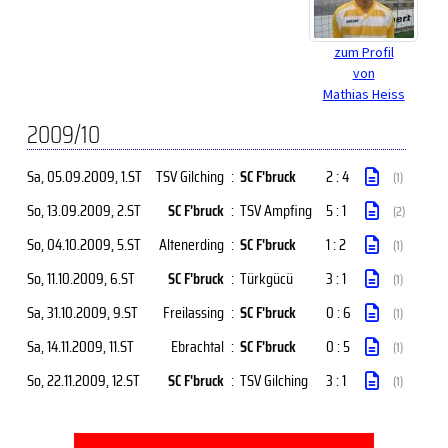
zum Profil
von
Mathias Heiss
2009/10
Sa, 05.09.2009
, 1.ST
TSV Gilching
:
SC F'bruck
2 : 4
(1)
So, 13.09.2009
, 2.ST
SC F'bruck
:
TSV Ampfing
5 : 1
(2)
So, 04.10.2009
, 5.ST
Altenerding
:
SC F'bruck
1 : 2
(1)
So, 11.10.2009
, 6.ST
SC F'bruck
:
Türkgücü
3 : 1
(1)
Sa, 31.10.2009
, 9.ST
Freilassing
:
SC F'bruck
0 : 6
(1)
Sa, 14.11.2009
, 11.ST
Ebrachtal
:
SC F'bruck
0 : 5
(1)
So, 22.11.2009
, 12.ST
SC F'bruck
:
TSV Gilching
3 : 1
(1)