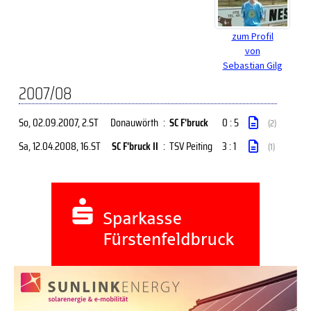
zum Profil
von
Sebastian Gilg
2007/08
So, 02.09.2007
, 2.ST
Donauwörth
:
SC F'bruck
0 : 5
(2)
Sa, 12.04.2008
, 16.ST
SC F'bruck II
:
TSV Peiting
3 : 1
(1)