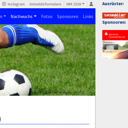
Ausrüster:
Instagram
Anmeldeformulare
WM 2026
n
Nachwuchs
Fotos
Sponsoren
Links
Sponsoren:
)