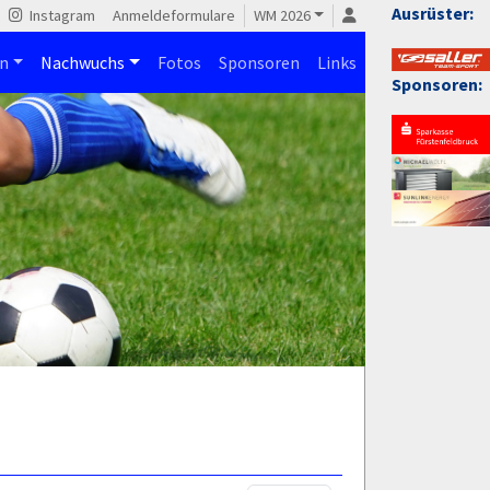
Ausrüster:
Instagram
Anmeldeformulare
WM 2026
n
Nachwuchs
Fotos
Sponsoren
Links
Sponsoren: