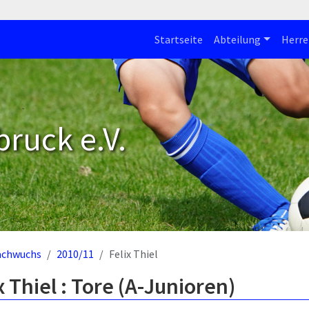
Startseite
Abteilung
Herre
bruck e.V.
achwuchs
2010/11
Felix Thiel
x Thiel : Tore (A-Junioren)