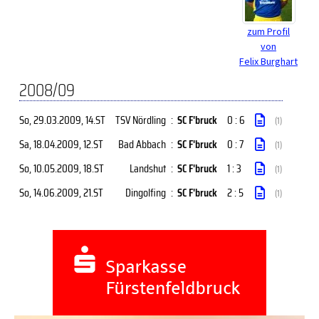
zum Profil
von
Felix Burghart
2008/09
So, 29.03.2009
, 14.ST
TSV Nördling
:
SC F'bruck
0 : 6
(1)
Sa, 18.04.2009
, 12.ST
Bad Abbach
:
SC F'bruck
0 : 7
(1)
So, 10.05.2009
, 18.ST
Landshut
:
SC F'bruck
1 : 3
(1)
So, 14.06.2009
, 21.ST
Dingolfing
:
SC F'bruck
2 : 5
(1)