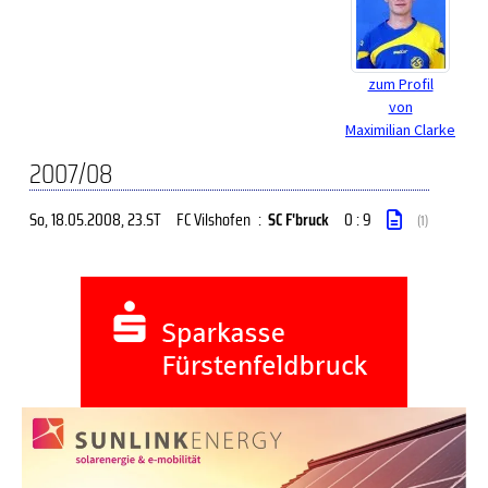
zum Profil
von
Maximilian Clarke
2007/08
So, 18.05.2008
, 23.ST
FC Vilshofen
:
SC F'bruck
0 : 9
(1)