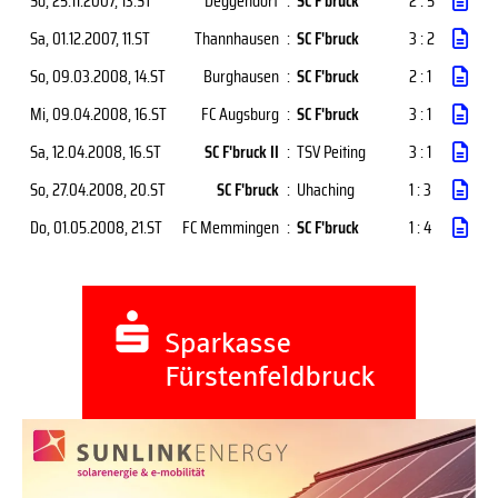
So, 25.11.2007
, 13.ST
Deggendorf
:
SC F'bruck
2 : 5
Sa, 01.12.2007
, 11.ST
Thannhausen
:
SC F'bruck
3 : 2
So, 09.03.2008
, 14.ST
Burghausen
:
SC F'bruck
2 : 1
Mi, 09.04.2008
, 16.ST
FC Augsburg
:
SC F'bruck
3 : 1
Sa, 12.04.2008
, 16.ST
SC F'bruck II
:
TSV Peiting
3 : 1
So, 27.04.2008
, 20.ST
SC F'bruck
:
Uhaching
1 : 3
Do, 01.05.2008
, 21.ST
FC Memmingen
:
SC F'bruck
1 : 4