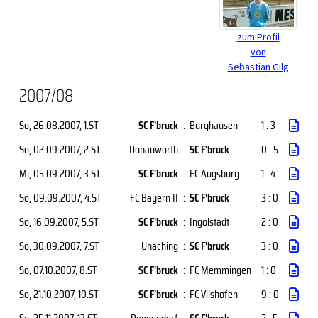
zum Profil
von
Sebastian Gilg
2007/08
So, 26.08.2007
, 1.ST
SC F'bruck
:
Burghausen
1 : 3
So, 02.09.2007
, 2.ST
Donauwörth
:
SC F'bruck
0 : 5
Mi, 05.09.2007
, 3.ST
SC F'bruck
:
FC Augsburg
1 : 4
So, 09.09.2007
, 4.ST
FC Bayern II
:
SC F'bruck
3 : 0
So, 16.09.2007
, 5.ST
SC F'bruck
:
Ingolstadt
2 : 0
So, 30.09.2007
, 7.ST
Uhaching
:
SC F'bruck
3 : 0
So, 07.10.2007
, 8.ST
SC F'bruck
:
FC Memmingen
1 : 0
So, 21.10.2007
, 10.ST
SC F'bruck
:
FC Vilshofen
9 : 0