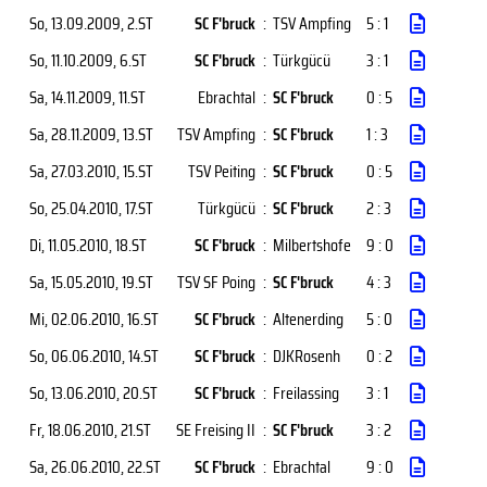
So, 13.09.2009
, 2.ST
SC F'bruck
:
TSV Ampfing
5 : 1
So, 11.10.2009
, 6.ST
SC F'bruck
:
Türkgücü
3 : 1
Sa, 14.11.2009
, 11.ST
Ebrachtal
:
SC F'bruck
0 : 5
Sa, 28.11.2009
, 13.ST
TSV Ampfing
:
SC F'bruck
1 : 3
Sa, 27.03.2010
, 15.ST
TSV Peiting
:
SC F'bruck
0 : 5
So, 25.04.2010
, 17.ST
Türkgücü
:
SC F'bruck
2 : 3
Di, 11.05.2010
, 18.ST
SC F'bruck
:
Milbertshofe
9 : 0
Sa, 15.05.2010
, 19.ST
TSV SF Poing
:
SC F'bruck
4 : 3
Mi, 02.06.2010
, 16.ST
SC F'bruck
:
Altenerding
5 : 0
So, 06.06.2010
, 14.ST
SC F'bruck
:
DJKRosenh
0 : 2
So, 13.06.2010
, 20.ST
SC F'bruck
:
Freilassing
3 : 1
Fr, 18.06.2010
, 21.ST
SE Freising II
:
SC F'bruck
3 : 2
Sa, 26.06.2010
, 22.ST
SC F'bruck
:
Ebrachtal
9 : 0