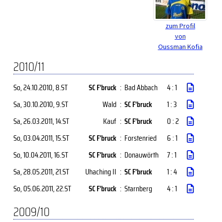
zum Profil
von
Oussman Kofia
2010/11
So, 24.10.2010
, 8.ST
SC F'bruck
:
Bad Abbach
4 : 1
Sa, 30.10.2010
, 9.ST
Wald
:
SC F'bruck
1 : 3
Sa, 26.03.2011
, 14.ST
Kauf
:
SC F'bruck
0 : 2
So, 03.04.2011
, 15.ST
SC F'bruck
:
Forstenried
6 : 1
So, 10.04.2011
, 16.ST
SC F'bruck
:
Donauwörth
7 : 1
Sa, 28.05.2011
, 21.ST
Uhaching II
:
SC F'bruck
1 : 4
So, 05.06.2011
, 22.ST
SC F'bruck
:
Starnberg
4 : 1
2009/10