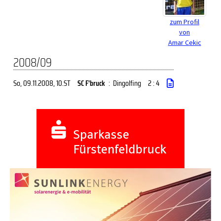
zum Profil
von
Amar Cekic
2008/09
So, 09.11.2008
, 10.ST
SC F'bruck
:
Dingolfing
2 : 4