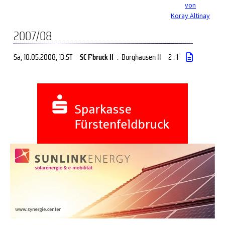
von
Koray Altinay
2007/08
Sa, 10.05.2008
, 13.ST
SC F'bruck II
:
Burghausen II
2 : 1