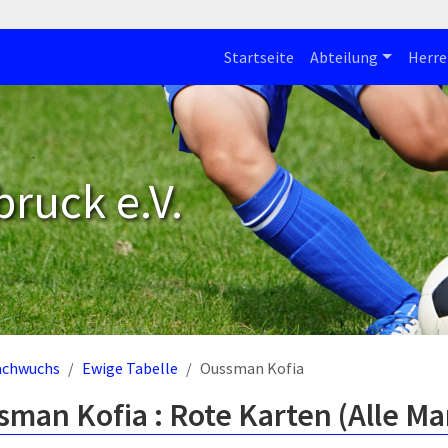
Startseite
Abteilung
Herre
bruck e.V.
achwuchs
Ewige Tabelle
Oussman Kofia
man Kofia : Rote Karten (Alle M