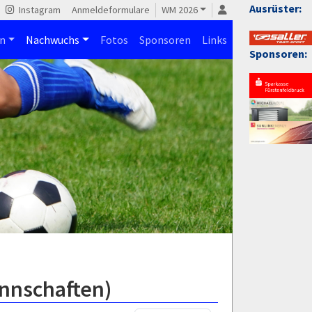
Ausrüster:
Instagram
Anmeldeformulare
WM 2026
n
Nachwuchs
Fotos
Sponsoren
Links
Sponsoren:
annschaften)