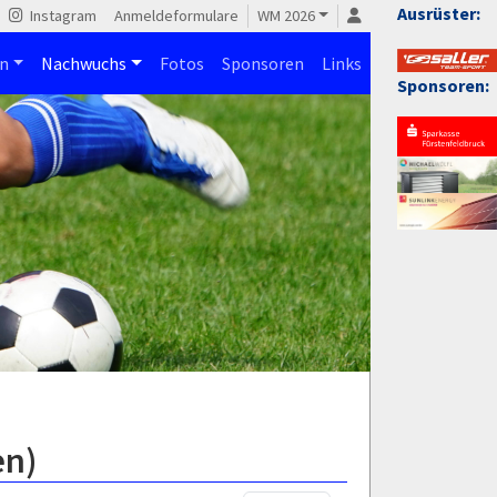
Ausrüster:
Instagram
Anmeldeformulare
WM 2026
n
Nachwuchs
Fotos
Sponsoren
Links
Sponsoren:
en)