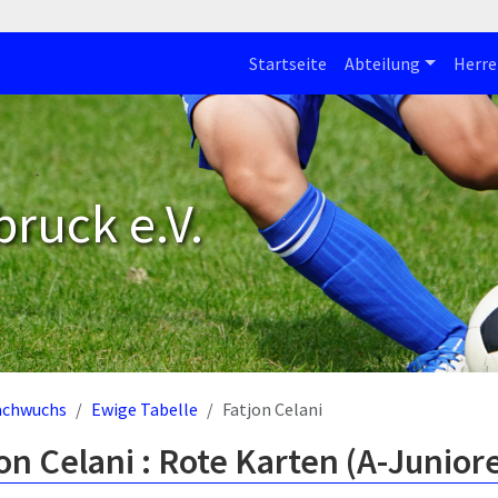
Startseite
Abteilung
Herre
bruck e.V.
achwuchs
Ewige Tabelle
Fatjon Celani
on Celani : Rote Karten (A-Junior