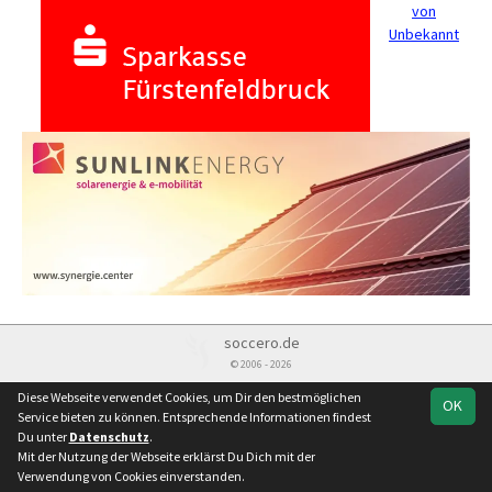
von
Unbekannt
soccero.de
© 2006 - 2026
Besucherstatistik
Kontakt
Impressum
Datenschutz
Diese Webseite verwendet Cookies, um Dir den bestmöglichen
OK
Service bieten zu können. Entsprechende Informationen findest
Du unter
Datenschutz
.
Mit der Nutzung der Webseite erklärst Du Dich mit der
Verwendung von Cookies einverstanden.