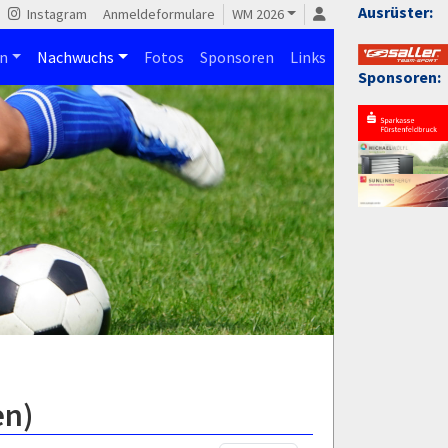
Ausrüster:
Instagram
Anmeldeformulare
WM 2026
n
Nachwuchs
Fotos
Sponsoren
Links
Sponsoren:
en)