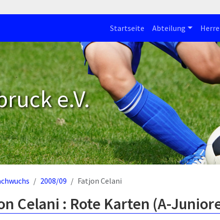
Startseite
Abteilung
Herre
bruck e.V.
achwuchs
2008/09
Fatjon Celani
on Celani : Rote Karten (A-Junior