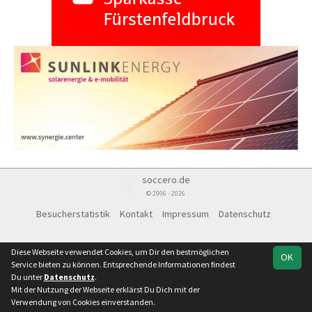
soccero.de
© 2006 - 2026
Besucherstatistik
Kontakt
Impressum
Datenschutz
Diese Webseite verwendet Cookies, um Dir den bestmöglichen
OK
Service bieten zu können. Entsprechende Informationen findest
Du unter
Datenschutz
.
Mit der Nutzung der Webseite erklärst Du Dich mit der
Verwendung von Cookies einverstanden.