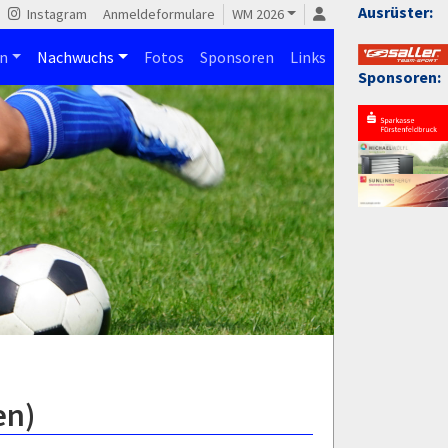
Ausrüster:
Instagram
Anmeldeformulare
WM 2026
n
Nachwuchs
Fotos
Sponsoren
Links
Sponsoren:
en)