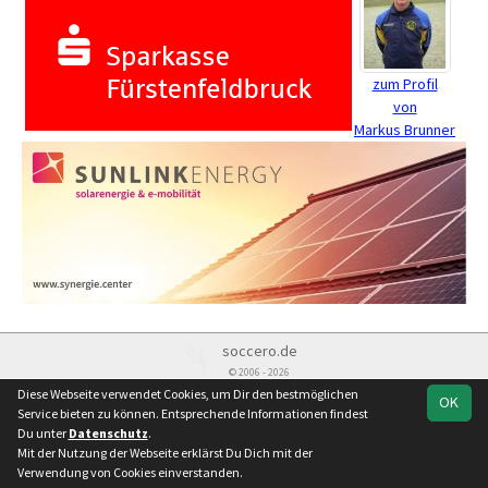
zum Profil
von
Markus Brunner
soccero.de
© 2006 - 2026
Diese Webseite verwendet Cookies, um Dir den bestmöglichen
OK
Besucherstatistik
Kontakt
Impressum
Datenschutz
Service bieten zu können. Entsprechende Informationen findest
Du unter
Datenschutz
.
Mit der Nutzung der Webseite erklärst Du Dich mit der
Verwendung von Cookies einverstanden.