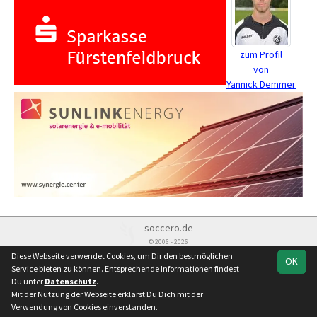
zum Profil
von
Yannick Demmer
soccero.de
© 2006 - 2026
Diese Webseite verwendet Cookies, um Dir den bestmöglichen
OK
Besucherstatistik
Kontakt
Impressum
Datenschutz
Service bieten zu können. Entsprechende Informationen findest
Du unter
Datenschutz
.
Mit der Nutzung der Webseite erklärst Du Dich mit der
Verwendung von Cookies einverstanden.