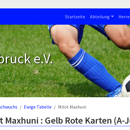
Startseite
Abteilung
Herre
bruck e.V.
achwuchs
Ewige Tabelle
Milot Maxhuni
t Maxhuni : Gelb Rote Karten (A-