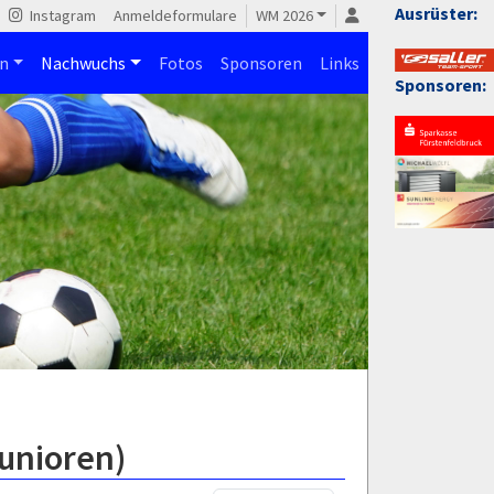
Ausrüster:
Instagram
Anmeldeformulare
WM 2026
n
Nachwuchs
Fotos
Sponsoren
Links
Sponsoren:
Junioren)