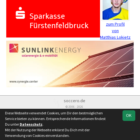
zum Profil
von
Matthias Lokietz
soccero.de
© 2006 - 2026
Diese Webseite verwendet Cookies, um Dir den bestmöglichen
OK
Besucherstatistik
Kontakt
Impressum
Datenschutz
Service bieten zu können. Entsprechende Informationen findest
Du unter
Datenschutz
.
Mit der Nutzung der Webseite erklärst Du Dich mit der
Verwendung von Cookies einverstanden.