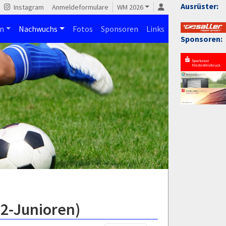
Ausrüster:
Instagram
Anmeldeformulare
WM 2026
n
Nachwuchs
Fotos
Sponsoren
Links
Sponsoren:
B2-Junioren)