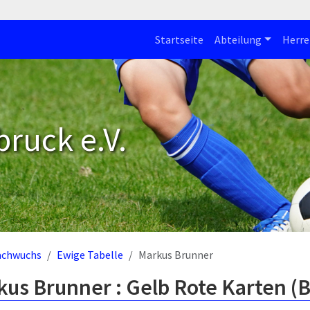
Startseite
Abteilung
Herre
bruck e.V.
achwuchs
Ewige Tabelle
Markus Brunner
us Brunner : Gelb Rote Karten (