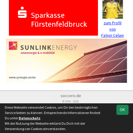
zum Profil
von
Fatjon Celani
soccero.de
© 2006 - 2026
Diese Webseite verwendet Cookies, um Dir den bestmöglichen
OK
Besucherstatistik
Kontakt
Impressum
Datenschutz
Service bieten zu können. Entsprechende Informationen findest
Du unter
Datenschutz
.
Mit der Nutzung der Webseite erklärst Du Dich mit der
Verwendung von Cookies einverstanden.