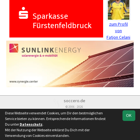
zum Profil
von
Fatjon Celani
soccero.de
© 2006 - 2026
Diese Webseite verwendet Cookies, um Dir den bestmöglichen
OK
Besucherstatistik
Kontakt
Impressum
Datenschutz
Service bieten zu können. Entsprechende Informationen findest
Du unter
Datenschutz
.
Mit der Nutzung der Webseite erklärst Du Dich mit der
Verwendung von Cookies einverstanden.