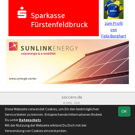
zum Profil
von
Felix Burghart
soccero.de
© 2006 - 2026
Diese Webseite verwendet Cookies, um Dir den bestmöglichen
OK
Besucherstatistik
Kontakt
Impressum
Datenschutz
Service bieten zu können. Entsprechende Informationen findest
Du unter
Datenschutz
.
Mit der Nutzung der Webseite erklärst Du Dich mit der
Verwendung von Cookies einverstanden.