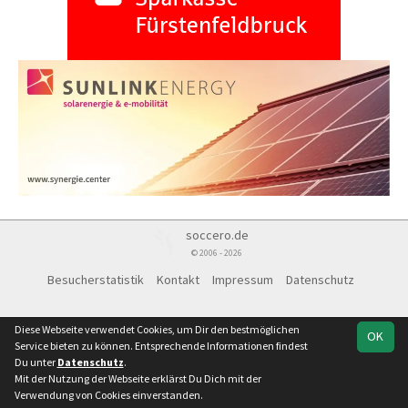
soccero.de
© 2006 - 2026
Besucherstatistik
Kontakt
Impressum
Datenschutz
Diese Webseite verwendet Cookies, um Dir den bestmöglichen
OK
Service bieten zu können. Entsprechende Informationen findest
Du unter
Datenschutz
.
Mit der Nutzung der Webseite erklärst Du Dich mit der
Verwendung von Cookies einverstanden.