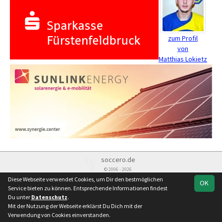
zum Profil
von
Matthias Lokietz
soccero.de
© 2006 - 2026
Diese Webseite verwendet Cookies, um Dir den bestmöglichen
OK
Besucherstatistik
Kontakt
Impressum
Datenschutz
Service bieten zu können. Entsprechende Informationen findest
Du unter
Datenschutz
.
Mit der Nutzung der Webseite erklärst Du Dich mit der
Verwendung von Cookies einverstanden.