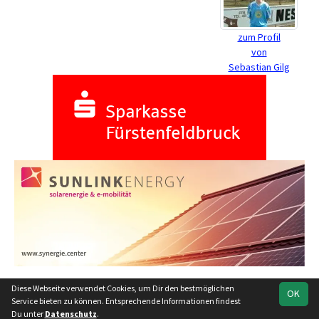
zum Profil
von
Sebastian Gilg
Diese Webseite verwendet Cookies, um Dir den bestmöglichen
OK
soccero.de
Service bieten zu können. Entsprechende Informationen findest
© 2006 - 2026
Du unter
Datenschutz
.