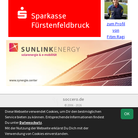
zum Profil
von
Fitim Ragi
soccero.de
© 2006 - 2026
Diese Webseite verwendet Cookies, um Dir den bestmöglichen
OK
Besucherstatistik
Kontakt
Impressum
Datenschutz
Service bieten zu können. Entsprechende Informationen findest
Du unter
Datenschutz
.
Mit der Nutzung der Webseite erklärst Du Dich mit der
Verwendung von Cookies einverstanden.