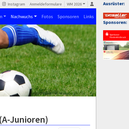
Ausrüster:
Instagram
Anmeldeformulare
WM 2026
n
Nachwuchs
Fotos
Sponsoren
Links
Sponsoren:
(A-Junioren)