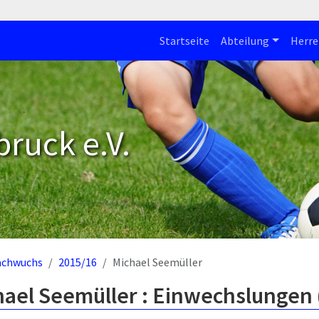
Startseite
Abteilung
Herre
bruck e.V.
achwuchs
2015/16
Michael Seemüller
hael Seemüller : Einwechslungen 