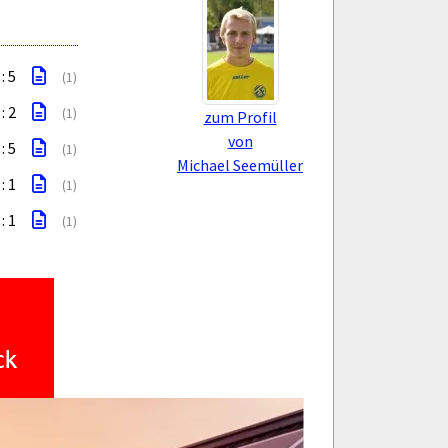
 : 5
(1)
 : 2
(1)
zum Profil
von
 : 5
(1)
Michael Seemüller
 : 1
(1)
 : 1
(1)