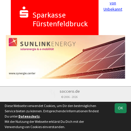
von
Unbekannt
soccero.de
© 2006 - 2026
Besucherstatistik
Kontakt
Impressum
Datenschutz
Diese Webseite verwendet Cookies, um Dir den bestmöglichen
OK
Service bieten zu können. Entsprechende Informationen findest
Du unter
Datenschutz
.
Mit der Nutzung der Webseite erklärst Du Dich mit der
Verwendung von Cookies einverstanden.