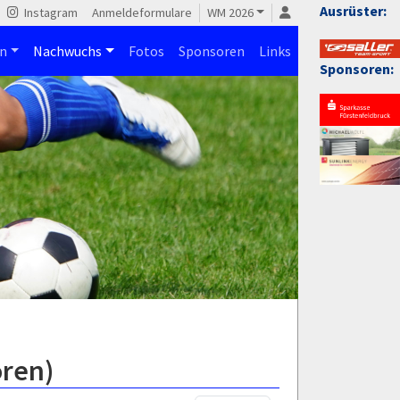
Ausrüster:
Instagram
Anmeldeformulare
WM 2026
n
Nachwuchs
Fotos
Sponsoren
Links
Sponsoren:
oren)