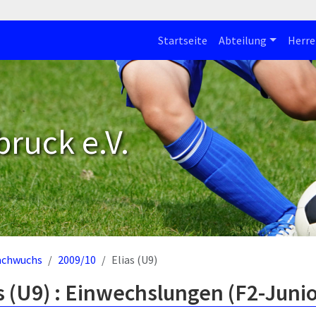
Startseite
Abteilung
Herre
bruck e.V.
achwuchs
2009/10
Elias (U9)
s (U9) : Einwechslungen (F2-Juni