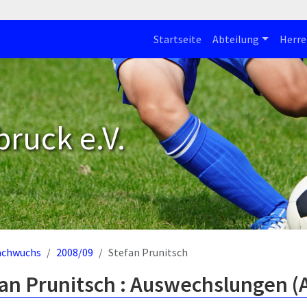
Startseite
Abteilung
Herre
bruck e.V.
achwuchs
2008/09
Stefan Prunitsch
an Prunitsch : Auswechslungen (