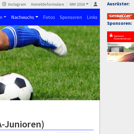
Ausrüster:
Instagram
Anmeldeformulare
WM 2026
n
Nachwuchs
Fotos
Sponsoren
Links
Sponsoren:
A-Junioren)