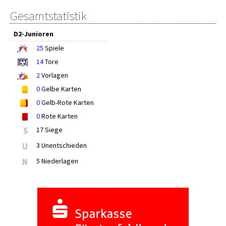
Gesamtstatistik
D2-Junioren
25
Spiele
14
Tore
2
Vorlagen
0
Gelbe Karten
0
Gelb-Rote Karten
0
Rote Karten
S
17 Siege
U
3 Unentschieden
N
5 Niederlagen