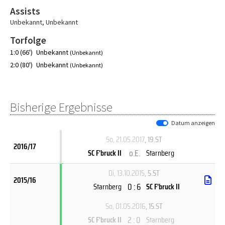
Assists
Unbekannt
,
Unbekannt
Torfolge
1:0 (66')
Unbekannt
(Unbekannt)
2:0 (80')
Unbekannt
(Unbekannt)
Bisherige Ergebnisse
Datum anzeigen
So, 21.05.2017
, 19.ST
2016/17
o.E.
SC F'bruck II
Starnberg
Di, 13.10.2015
, 5.ST
2015/16
0 : 6
Starnberg
SC F'bruck II
So, 01.05.2016
, 15.ST
2 : 0
SC F'bruck II
Starnberg