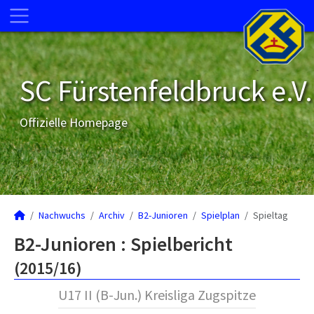
SC Fürstenfeldbruck e.V.
Offizielle Homepage
Nachwuchs
Archiv
B2-Junioren
Spielplan
Spieltag
B2-Junioren :
Spielbericht
(2015/16)
U17 II (B-Jun.) Kreisliga Zugspitze