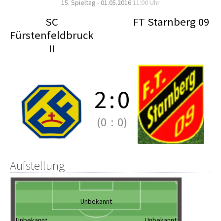
15. Spieltag - 01.05.2016
11:00 Uhr
SC
FT Starnberg 09
Fürstenfeldbruck
II
2
:
0
(0
:
0)
Aufstellung
Unbekannt
Unbekannt
Unbekannt