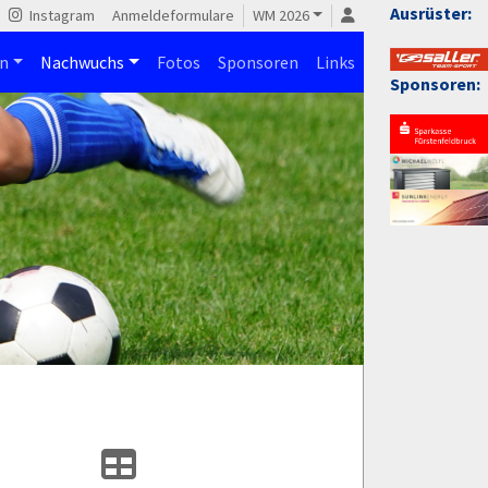
Ausrüster:
Instagram
Anmeldeformulare
WM 2026
n
Nachwuchs
Fotos
Sponsoren
Links
Sponsoren: