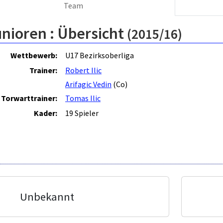
Team
unioren :
Übersicht
(2015/16)
Wettbewerb:
U17 Bezirksoberliga
Trainer:
Robert Ilic
Arifagic Vedin
(Co)
Torwarttrainer:
Tomas Ilic
Kader:
19 Spieler
Unbekannt