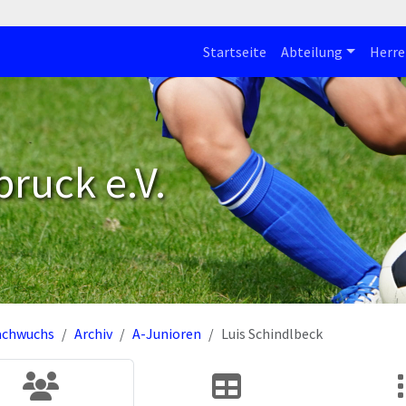
Startseite
Abteilung
Herre
bruck e.V.
achwuchs
Archiv
A-Junioren
Luis Schindlbeck