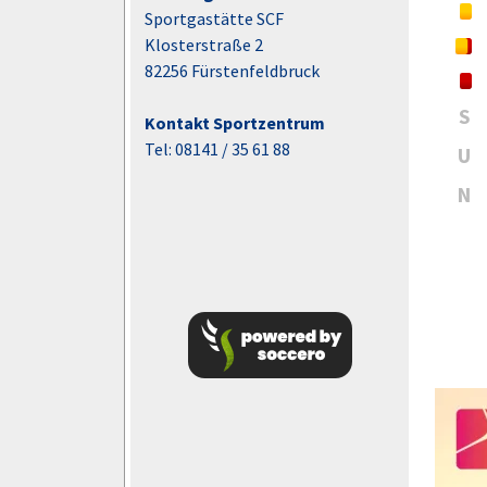
Sportgastätte SCF
Klosterstraße 2
82256 Fürstenfeldbruck
S
Kontakt Sportzentrum
Tel: 08141 / 35 61 88
U
N