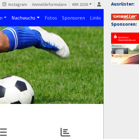
Ausrüster:
Instagram
Anmeldeformulare
WM 2026
n
Nachwuchs
Fotos
Sponsoren
Links
Sponsoren: