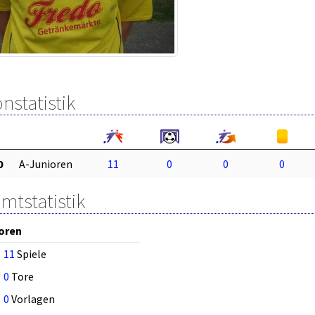
nstatistik
0
A-Junioren
11
0
0
0
mtstatistik
oren
11
Spiele
0
Tore
0
Vorlagen