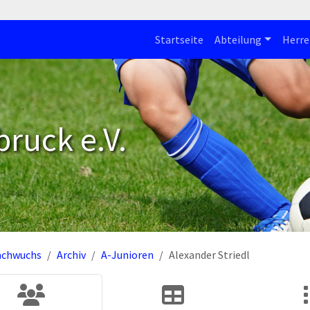
Startseite
Abteilung
Herre
bruck e.V.
achwuchs
Archiv
A-Junioren
Alexander Striedl