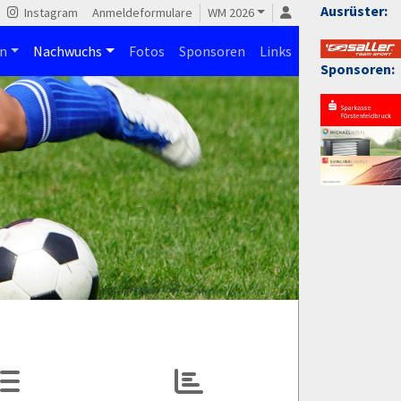
Ausrüster:
Instagram
Anmeldeformulare
WM 2026
n
Nachwuchs
Fotos
Sponsoren
Links
Sponsoren: