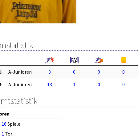
nstatistik
0
A-Junioren
3
0
0
0
9
A-Junioren
13
1
0
0
mtstatistik
oren
16
Spiele
1
Tor