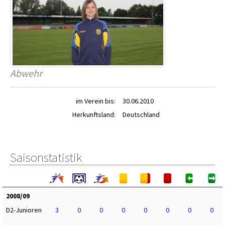
Abwehr
im Verein bis:
30.06.2010
Herkunftsland:
Deutschland
Saisonstatistik
2008/09
D2-Junioren
3
0
0
0
0
0
0
0