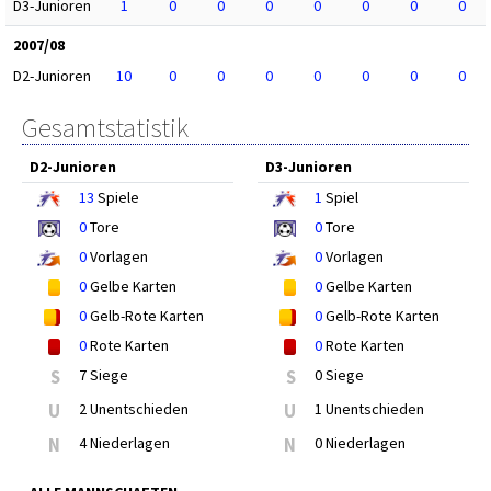
D3-Junioren
1
0
0
0
0
0
0
0
2007/08
D2-Junioren
10
0
0
0
0
0
0
0
Gesamtstatistik
D2-Junioren
D3-Junioren
13
Spiele
1
Spiel
0
Tore
0
Tore
0
Vorlagen
0
Vorlagen
0
Gelbe Karten
0
Gelbe Karten
0
Gelb-Rote Karten
0
Gelb-Rote Karten
0
Rote Karten
0
Rote Karten
S
7 Siege
S
0 Siege
U
2 Unentschieden
U
1 Unentschieden
N
4 Niederlagen
N
0 Niederlagen