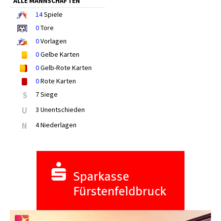
ALLE MANNSCHAFTEN
14
Spiele
0
Tore
0
Vorlagen
0
Gelbe Karten
0
Gelb-Rote Karten
0
Rote Karten
S
7 Siege
U
3 Unentschieden
N
4 Niederlagen