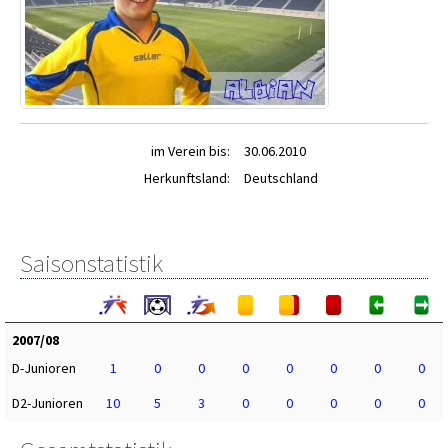
im Verein bis:
30.06.2010
Herkunftsland:
Deutschland
Saisonstatistik
2007/08
D-Junioren
1
0
0
0
0
0
0
0
D2-Junioren
10
5
3
0
0
0
0
0