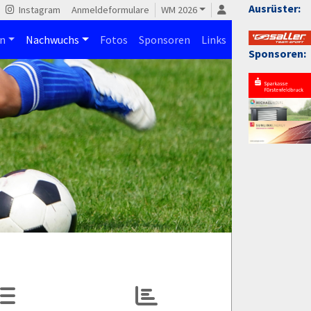
Ausrüster:
Instagram
Anmeldeformulare
WM 2026
n
Nachwuchs
Fotos
Sponsoren
Links
Sponsoren: