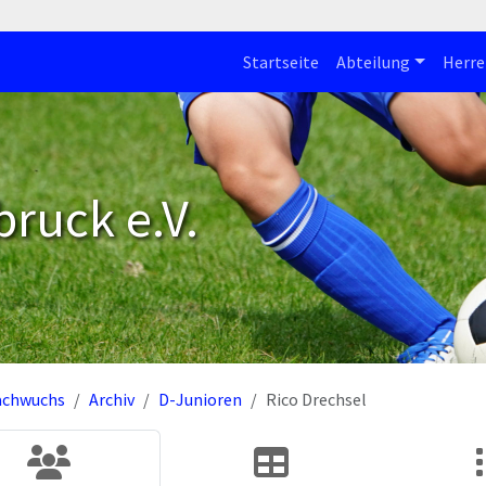
Startseite
Abteilung
Herre
bruck e.V.
achwuchs
Archiv
D-Junioren
Rico Drechsel