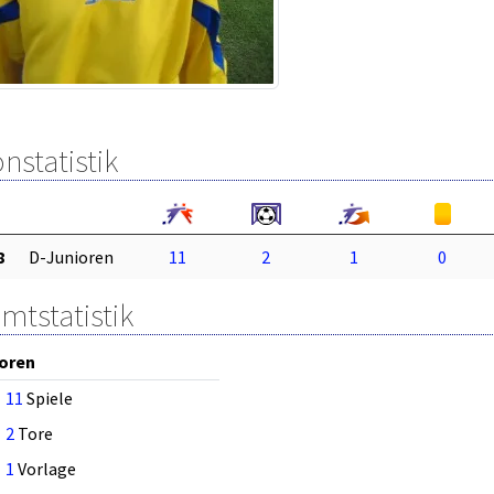
nstatistik
8
D-Junioren
11
2
1
0
mtstatistik
oren
11
Spiele
2
Tore
1
Vorlage