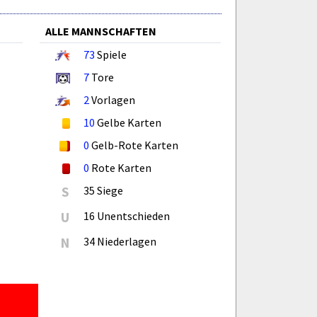
ALLE MANNSCHAFTEN
73
Spiele
7
Tore
2
Vorlagen
10
Gelbe Karten
0
Gelb-Rote Karten
0
Rote Karten
S
35 Siege
U
16 Unentschieden
N
34 Niederlagen