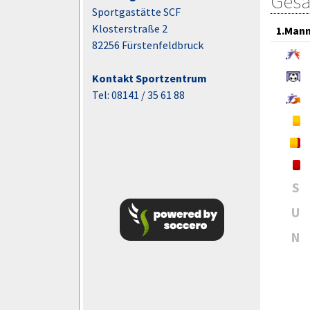
Gesa
Sportgastätte SCF
Klosterstraße 2
1.Mann
82256 Fürstenfeldbruck
Kontakt Sportzentrum
Tel: 08141 / 35 61 88
S
U
N