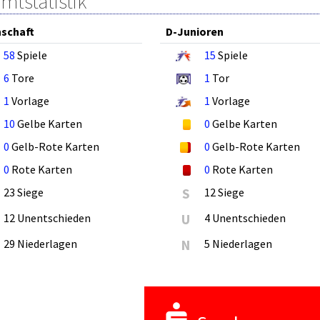
mtstatistik
schaft
D-Junioren
58
Spiele
15
Spiele
6
Tore
1
Tor
1
Vorlage
1
Vorlage
10
Gelbe Karten
0
Gelbe Karten
0
Gelb-Rote Karten
0
Gelb-Rote Karten
0
Rote Karten
0
Rote Karten
23 Siege
S
12 Siege
12 Unentschieden
U
4 Unentschieden
29 Niederlagen
N
5 Niederlagen