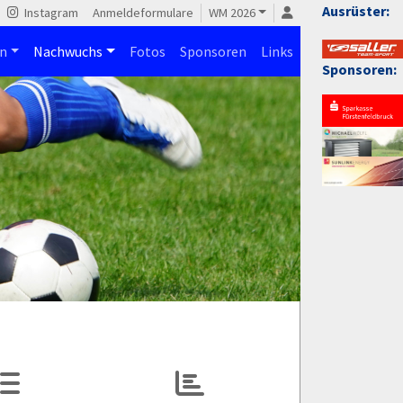
Ausrüster:
Instagram
Anmeldeformulare
WM 2026
n
Nachwuchs
Fotos
Sponsoren
Links
Sponsoren: