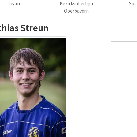
Team
Bezirksoberliga
Spi
Oberbayern
thias Streun