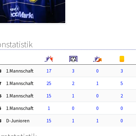
nstatistik
8
1.Mannschaft
17
3
0
3
7
1.Mannschaft
25
2
1
5
6
1.Mannschaft
15
1
0
2
5
1.Mannschaft
1
0
0
0
8
D-Junioren
15
1
1
0