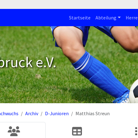
Startseite
Abteilung
Herre
bruck e.V.
achwuchs
Archiv
D-Junioren
Matthias Streun