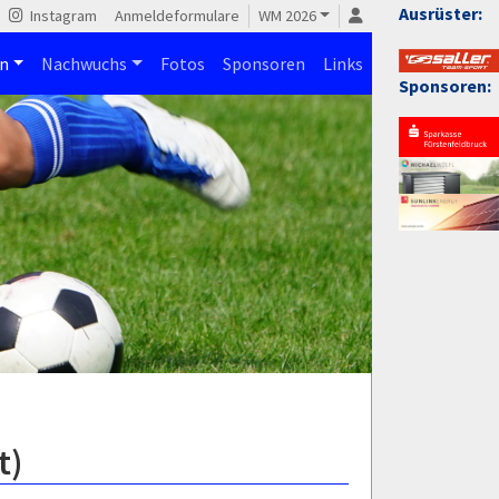
Ausrüster:
Instagram
Anmeldeformulare
WM 2026
n
Nachwuchs
Fotos
Sponsoren
Links
Sponsoren:
t)