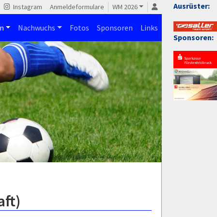
Ausrüster:
Instagram
Anmeldeformulare
WM 2026
n
Nachwuchs
Fotos
Sponsoren
Links
Sponsoren:
aft)